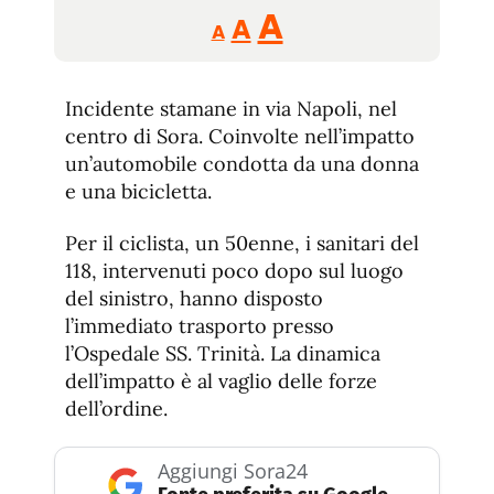
Reducir
Aumentar
Restablecer
A
A
A
tamaño
tamaño
tamaño
de
de
fuente.
Incidente stamane in via Napoli, nel
de
fuente
centro di Sora. Coinvolte nell’impatto
fuente.
un’automobile condotta da una donna
e una bicicletta.
Per il ciclista, un 50enne, i sanitari del
118, intervenuti poco dopo sul luogo
del sinistro, hanno disposto
l’immediato trasporto presso
l’Ospedale SS. Trinità. La dinamica
dell’impatto è al vaglio delle forze
dell’ordine.
Aggiungi Sora24