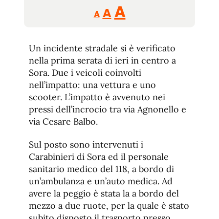
Reducir
Aumentar
Restablecer
A
A
A
tamaño
tamaño
tamaño
de
de
fuente.
Un incidente stradale si è verificato
de
fuente
nella prima serata di ieri in centro a
fuente.
Sora. Due i veicoli coinvolti
nell’impatto: una vettura e uno
scooter. L’impatto è avvenuto nei
pressi dell’incrocio tra via Agnonello e
via Cesare Balbo.
Sul posto sono intervenuti i
Carabinieri di Sora ed il personale
sanitario medico del 118, a bordo di
un’ambulanza e un’auto medica. Ad
avere la peggio è stata la a bordo del
mezzo a due ruote, per la quale è stato
subito disposto il trasporto presso