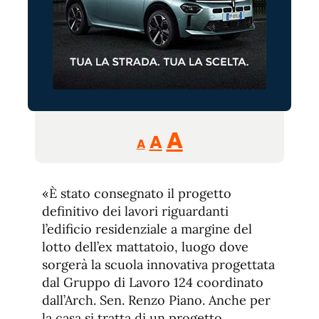
Reducir
Aumentar
Restablecer
A
A
A
tamaño
tamaño
tamaño
de
de
fuente.
«È stato consegnato il progetto
de
fuente
definitivo dei lavori riguardanti
fuente.
l’edificio residenziale a margine del
lotto dell’ex mattatoio, luogo dove
sorgerà la scuola innovativa progettata
dal Gruppo di Lavoro 124 coordinato
dall’Arch. Sen. Renzo Piano. Anche per
la casa si tratta di un progetto