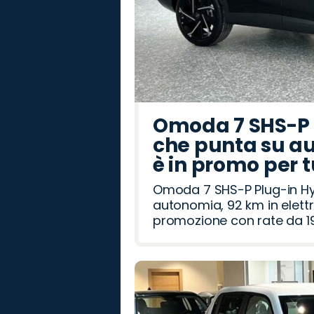
Omoda 7 SHS-P P
che punta su au
è in promo per 
Omoda 7 SHS-P Plug-in Hybr
autonomia, 92 km in elettr
promozione con rate da 19