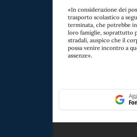
«In considerazione dei poss
trasporto scolastico a seg
terminata, che potrebbe int
loro famiglie, soprattutto 
stradali, auspico che il co
possa venire incontro a que
assenze».
Agg
Fon