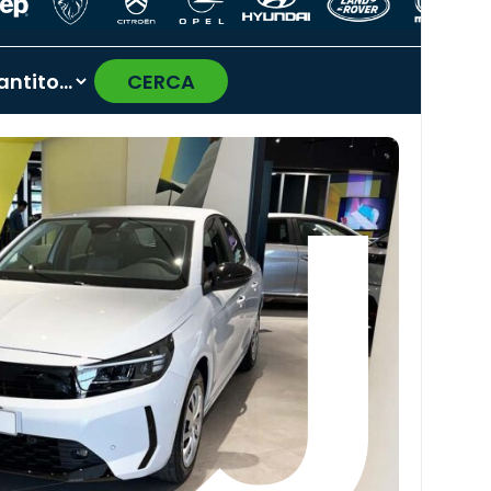
CERCA
›