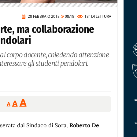
28 FEBBRAIO 2018
08:18
18"
DI LETTURA
rte, ma collaborazione
endolari
o al corpo docente, chiedendo attenzione
nteressare gli studenti pendolari.
Reducir
Aumentar
Restablecer
A
A
A
tamaño
tamaño
tamaño
de
de
fuente.
 serata dal Sindaco di Sora,
de
Roberto De
fuente