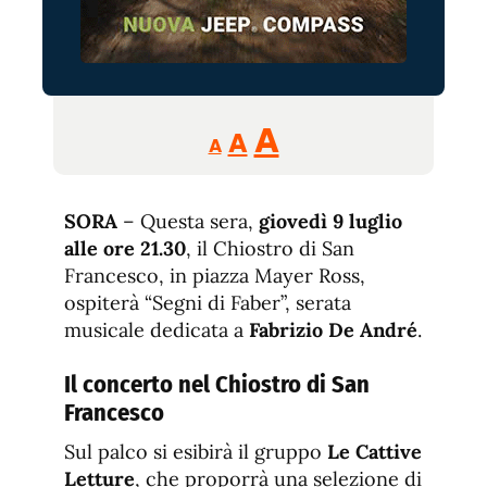
Reducir
Aumentar
Restablecer
A
A
A
tamaño
tamaño
tamaño
de
de
fuente.
SORA
– Questa sera,
giovedì 9 luglio
de
fuente
alle ore 21.30
, il Chiostro di San
fuente.
Francesco, in piazza Mayer Ross,
ospiterà “Segni di Faber”, serata
musicale dedicata a
Fabrizio De André
.
Il concerto nel Chiostro di San
Francesco
Sul palco si esibirà il gruppo
Le Cattive
Letture
, che proporrà una selezione di