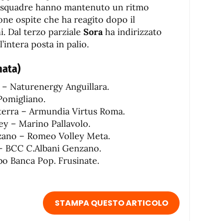
le squadre hanno mantenuto un ritmo
one ospite che ha reagito dopo il
i. Dal terzo parziale
Sora
ha indirizzato
’intera posta in palio.
nata)
 – Naturenergy Anguillara.
 Pomigliano.
terra – Armundia Virtus Roma.
ey – Marino Pallavolo.
zano – Romeo Volley Meta.
1 – BCC C.Albani Genzano.
o Banca Pop. Frusinate.
STAMPA QUESTO ARTICOLO