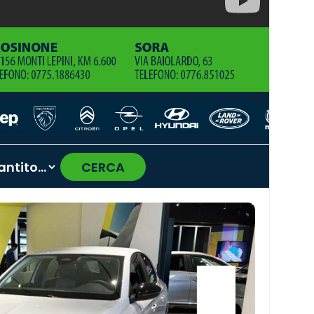
CERCA
›