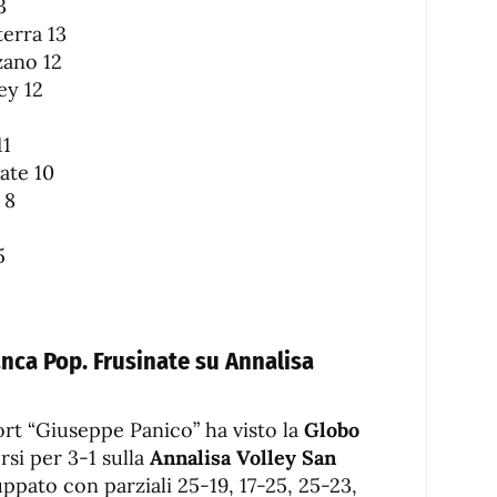
3
erra 13
zano 12
ey 12
11
ate 10
 8
5
nca Pop. Frusinate su Annalisa
ort “Giuseppe Panico” ha visto la
Globo
si per 3-1 sulla
Annalisa Volley San
luppato con parziali 25-19, 17-25, 25-23,