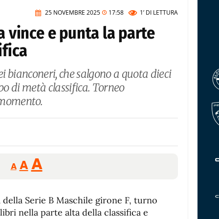
25 NOVEMBRE 2025
17:58
1’
DI LETTURA
a vince e punta la parte
ifica
i bianconeri, che salgono a quota dieci
po di metà classifica. Torneo
 momento.
Reducir
Aumentar
Restablecer
A
A
A
tamaño
tamaño
tamaño
de
de
fuente.
a della Serie B Maschile girone F, turno
de
fuente
bri nella parte alta della classifica e