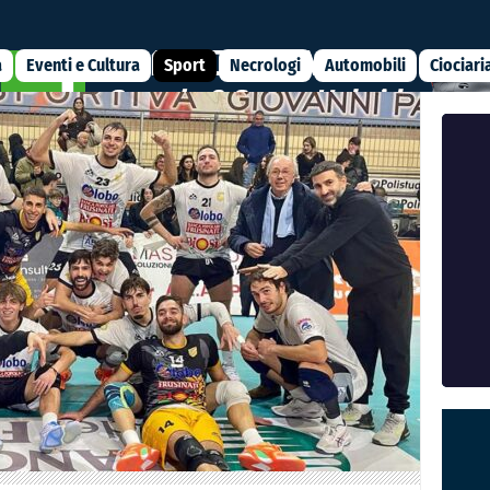
a
Eventi e Cultura
Sport
Necrologi
Automobili
Ciociari