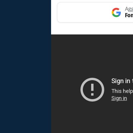
Agg
Fon