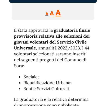
Reducir
Aumentar
Restablecer
A
A
A
tamaño
tamaño
tamaño
de
de
fuente.
È stata approvata la
graduatoria finale
de
fuente
provvisoria relativa alle selezioni dei
fuente.
giovani volontari del Servizio Civile
Universale
, annualità 2022/2023. I 44
volontari selezionati saranno inseriti
nei seguenti progetti del Comune di
Sora:
Sociale;
Riqualificazione Urbana;
Beni e Servizi Culturali.
La graduatoria e la relativa determina
di approvazione sono pubblicate