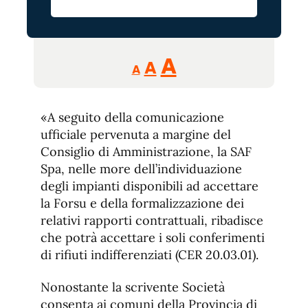
Reducir
Aumentar
Restablecer
A
A
A
tamaño
tamaño
tamaño
de
de
fuente.
«A seguito della comunicazione
de
fuente
ufficiale pervenuta a margine del
fuente.
Consiglio di Amministrazione, la SAF
Spa, nelle more dell’individuazione
degli impianti disponibili ad accettare
la Forsu e della formalizzazione dei
relativi rapporti contrattuali, ribadisce
che potrà accettare i soli conferimenti
di rifiuti indifferenziati (CER 20.03.01).
Nonostante la scrivente Società
consenta ai comuni della Provincia di