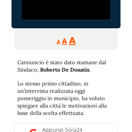
Reducir
Aumentar
Restablecer
A
A
A
tamaño
tamaño
tamaño
de
de
fuente.
L’annuncio è stato dato stamane dal
de
fuente
Sindaco,
Roberto De Donatis
.
fuente.
Lo stesso primo cittadino, in
un’intervista realizzata oggi
pomeriggio in municipio, ha voluto
spiegare alla città le motivazioni alla
base della scelta effettuata.
Aggiungi Sora24