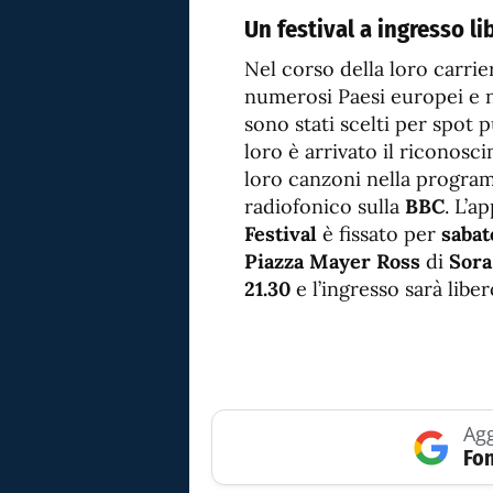
Un festival a ingresso li
Nel corso della loro carrie
numerosi Paesi europei e ne
sono stati scelti per spot p
loro è arrivato il riconosc
loro canzoni nella progr
radiofonico sulla
BBC
. L’a
Festival
è fissato per
sabat
Piazza Mayer Ross
di
Sora
21.30
e l’ingresso sarà liber
Agg
Fon