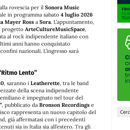
de
fuente.
lla rovescia per il
de
Sonora Music
fuente
cale in programma sabato
4 luglio 2026
fuente.
zza Mayer Ross
a
Sora
. L’appuntamento,
l progetto
ArteCultureMusicSpace
,
ta al rock indipendente italiano con
ltimi anni hanno conquistato
confini nazionali. L’ingresso sarà
 “Ritmo Lento”
30
, saranno i
Leatherette
, tra le band
rezzate della scena indipendente
emiliano è impegnato nel tour del
”
, pubblicato da
Bronson Recordings
e
 disco rappresenta un nuovo capitolo del
nd, già affermatasi con i precedenti
enuti sia in Italia sia all’estero. Tra gli