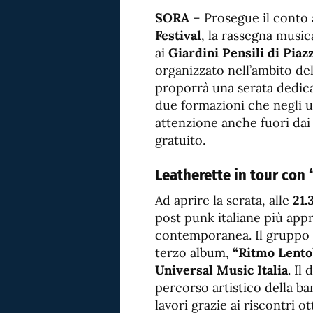
SORA
– Prosegue il conto a
Festival
, la rassegna musi
ai
Giardini Pensili di Pia
organizzato nell’ambito de
proporrà una serata dedica
due formazioni che negli u
attenzione anche fuori dai 
gratuito.
Leatherette in tour con
Ad aprire la serata, alle
21.
post punk italiane più app
contemporanea. Il gruppo 
terzo album,
“Ritmo Lento
Universal Music Italia
. Il
percorso artistico della ba
lavori grazie ai riscontri ott