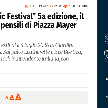
2 LUGLIO 2026
22:00
1’
DI LETTURA
 Festival” 5a edizione, il
i pensili di Piazza Mayer
estival il 4 luglio 2026 ai Giardini
. Sul palco Leatherette e Bee Bee Sea,
 rock indipendente italiana, con
Reducir
Aumentar
Restablecer
A
A
A
tamaño
tamaño
tamaño
de