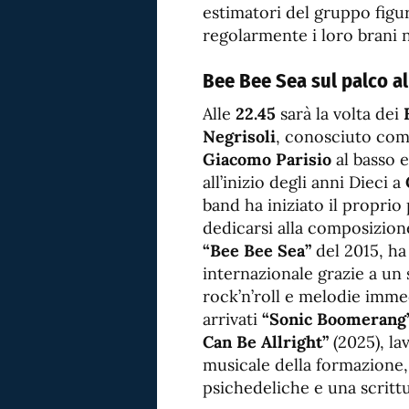
estimatori del gruppo fig
regolarmente i loro brani
Bee Bee Sea sul palco al
Alle
22.45
sarà la volta dei
Negrisoli
, conosciuto co
Giacomo Parisio
al basso 
all’inizio degli anni Dieci a
band ha iniziato il propri
dedicarsi alla composizione
“Bee Bee Sea”
del 2015, ha
internazionale grazie a un
rock’n’roll e melodie imme
arrivati
“Sonic Boomerang
Can Be Allright”
(2025), la
musicale della formazione, 
psichedeliche e una scritt