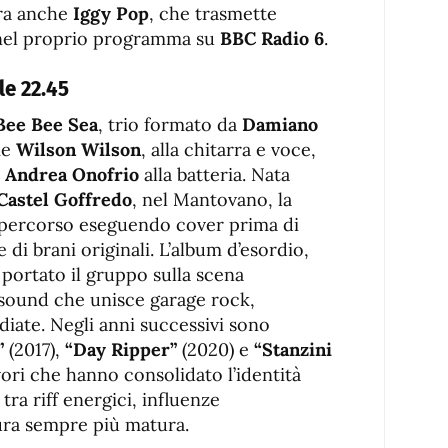
ura anche
Iggy Pop
, che trasmette
 nel proprio programma su
BBC Radio 6
.
le 22.45
Bee Bee Sea
, trio formato da
Damiano
me
Wilson Wilson
, alla chitarra e voce,
e
Andrea Onofrio
alla batteria. Nata
Castel Goffredo
, nel Mantovano, la
o percorso eseguendo cover prima di
 di brani originali. L’album d’esordio,
 portato il gruppo sulla scena
 sound che unisce garage rock,
diate. Negli anni successivi sono
”
(2017),
“Day Ripper”
(2020) e
“Stanzini
vori che hanno consolidato l’identità
tra riff energici, influenze
ura sempre più matura.