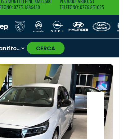
CERCA
›