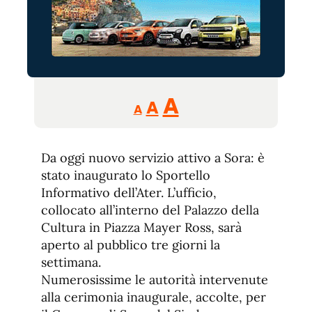
Reducir
Aumentar
Restablecer
A
A
A
tamaño
tamaño
tamaño
de
de
fuente.
Da oggi nuovo servizio attivo a Sora: è
de
fuente
stato inaugurato lo Sportello
fuente.
Informativo dell’Ater. L’ufficio,
collocato all’interno del Palazzo della
Cultura in Piazza Mayer Ross, sarà
aperto al pubblico tre giorni la
settimana.
Numerosissime le autorità intervenute
alla cerimonia inaugurale, accolte, per