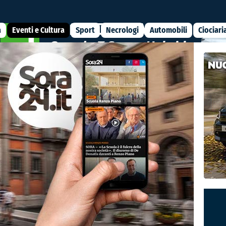
a
Eventi e Cultura
Sport
Necrologi
Automobili
Ciociari