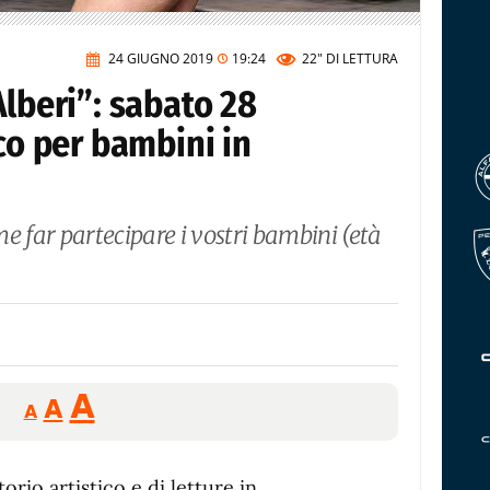
24 GIUGNO 2019
19:24
22"
DI LETTURA
Alberi”: sabato 28
ico per bambini in
ome far partecipare i vostri bambini (età
Reducir
Aumentar
Restablecer
A
A
A
tamaño
tamaño
tamaño
de
de
fuente.
atorio artistico e di letture in