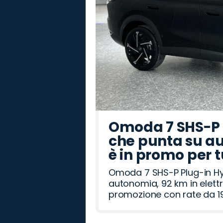
Omoda 7 SHS-P P
che punta su au
è in promo per 
Omoda 7 SHS-P Plug-in Hybr
autonomia, 92 km in elettr
promozione con rate da 19