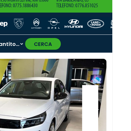
CERCA
›