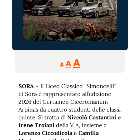
Reducir
Aumentar
Restablecer
A
A
A
tamaño
tamaño
tamaño
de
de
fuente.
SORA
– Il Liceo Classico “Simoncelli”
de
fuente
di Sora è rappresentato all’edizione
fuente.
2026 del Certamen Ciceronianum
Arpinas da quattro studenti delle classi
quinte. Si tratta di
Niccolò Costantini
e
Irene Troiani
della V A, insieme a
Lorenzo Ciccodicola
e
Camilla