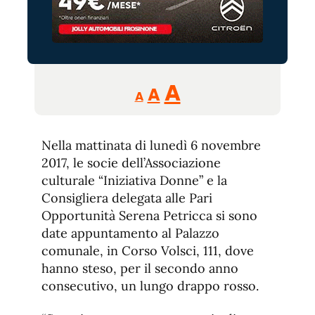
Reducir
Aumentar
Restablecer
A
A
A
tamaño
tamaño
tamaño
de
de
fuente.
Nella mattinata di lunedì 6 novembre
de
fuente
2017, le socie dell’Associazione
fuente.
culturale “Iniziativa Donne” e la
Consigliera delegata alle Pari
Opportunità Serena Petricca si sono
date appuntamento al Palazzo
comunale, in Corso Volsci, 111, dove
hanno steso, per il secondo anno
consecutivo, un lungo drappo rosso.