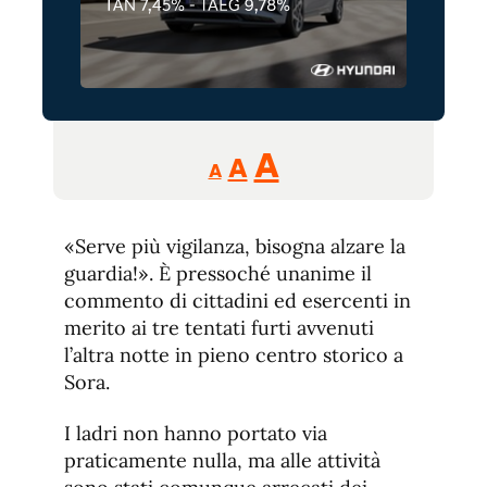
Reducir
Aumentar
Restablecer
A
A
A
tamaño
tamaño
tamaño
de
de
fuente.
«Serve più vigilanza, bisogna alzare la
de
fuente
guardia!». È pressoché unanime il
fuente.
commento di cittadini ed esercenti in
merito ai tre tentati furti avvenuti
l’altra notte in pieno centro storico a
Sora.
I ladri non hanno portato via
praticamente nulla, ma alle attività