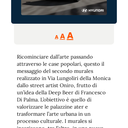
Reducir
Aumentar
Restablecer
A
A
A
tamaño
tamaño
tamaño
de
de
fuente.
Ricominciare dall’arte passando
de
fuente
attraverso le case popolari, questo il
fuente.
messaggio del secondo murales
realizzato in Via Lungoliri della Monica
dallo street artist Oniro, frutto di
un’idea della Deep Beer di Francesco
Di Palma. L’obiettivo è quello di
valorizzare le palazzine ater e
trasformare l’arte urbana in un
processo culturale. I murales si