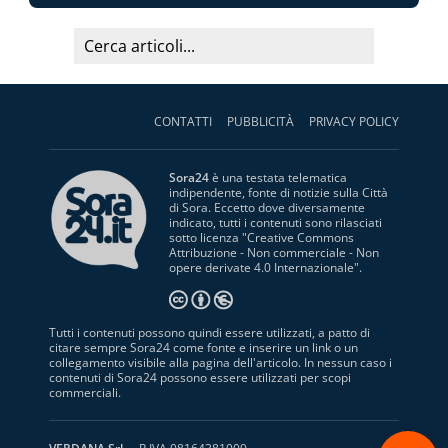
CONTATTI
PUBBLICITÀ
PRIVACY POLICY
Sora24
è una testata telematica
indipendente, fonte di notizie sulla Città
di Sora. Eccetto dove diversamente
indicato, tutti i contenuti sono rilasciati
sotto licenza "
Creative Commons
Attribuzione - Non commerciale - Non
opere derivate 4.0 Internazionale
".
Tutti i contenuti possono quindi essere utilizzati, a patto di
citare sempre Sora24 come fonte e inserire un link o un
collegamento visibile alla pagina dell'articolo. In nessun caso i
contenuti di Sora24 possono essere utilizzati per scopi
commerciali.
S