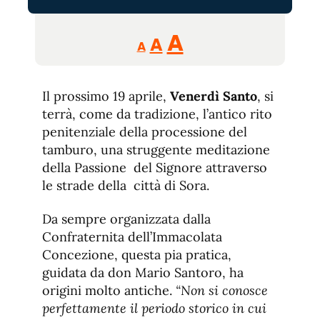
Reducir
Aumentar
Restablecer
A
A
A
tamaño
tamaño
tamaño
de
de
fuente.
Il prossimo 19 aprile,
Venerdì Santo
de
, si
fuente
terrà, come da tradizione, l’antico rito
fuente.
penitenziale della processione del
tamburo, una struggente meditazione
della Passione del Signore attraverso
le strade della città di Sora.
Da sempre organizzata dalla
Confraternita dell’Immacolata
Concezione, questa pia pratica,
guidata da don Mario Santoro, ha
origini molto antiche.
“Non si conosce
perfettamente il periodo storico in cui