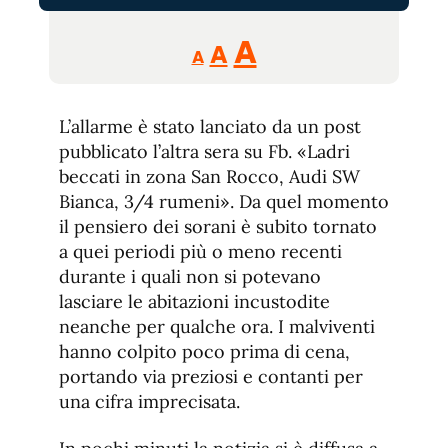
Reducir
Aumentar
Restablecer
A
A
A
tamaño
tamaño
tamaño
de
de
fuente.
L’allarme è stato lanciato da un post
de
fuente
pubblicato l’altra sera su Fb. «Ladri
fuente.
beccati in zona San Rocco, Audi SW
Bianca, 3/4 rumeni». Da quel momento
il pensiero dei sorani è subito tornato
a quei periodi più o meno recenti
durante i quali non si potevano
lasciare le abitazioni incustodite
neanche per qualche ora. I malviventi
hanno colpito poco prima di cena,
portando via preziosi e contanti per
una cifra imprecisata.