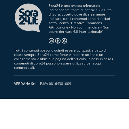
Sora24
è una testata telematica
indipendente, fonte di notizie sulla Città
di Sora. Eccetto dove diversamente
indicato, tutti i contenuti sono rilasciati
sotto licenza "
Creative Commons
Attribuzione - Non commerciale - Non
opere derivate 4.0 Internazionale
".
Tutti i contenuti possono quindi essere utilizzati, a patto di
citare sempre Sora24 come fonte e inserire un link o un
collegamento visibile alla pagina dell'articolo. In nessun caso i
contenuti di Sora24 possono essere utilizzati per scopi
commerciali.
VERDANA Srl
- P.IVA 08164381009