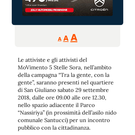
Reducir
Aumentar
Restablecer
A
A
A
tamaño
tamaño
tamaño
de
de
fuente.
Le attiviste e gli attivisti del
de
fuente
MoVimento 5 Stelle Sora, nell’ambito
fuente.
della campagna “Tra la gente, con la
gente”, saranno presenti nel quartiere
di San Giuliano sabato 29 settembre
2018, dalle ore 09.00 alle ore 12.30,
nello spazio adiacente il Parco
“Nassiriya” (in prossimità dell’asilo nido
comunale Santucci) per un incontro
pubblico con la cittadinanza.