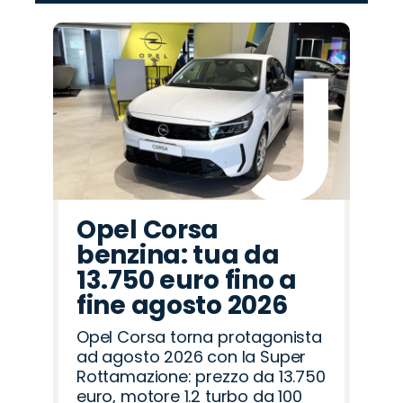
‹
›
Promo
Promo
Promo
Promo
Promo
Promo
Promo
Promo
Promo
Promo
Promo
Promo
Promo
Promo
Promo
Land
Lancia
Mazda
Jeep
Jaecoo
Hyundai
Omoda
Opel
Cupra
Abarth
Seat
Fiat
Peugeot
Citroën
Alfa
Rover
Romeo
Opel Corsa
benzina: tua da
13.750 euro fino a
fine agosto 2026
Opel Corsa torna protagonista
ad agosto 2026 con la Super
Rottamazione: prezzo da 13.750
euro, motore 1.2 turbo da 100