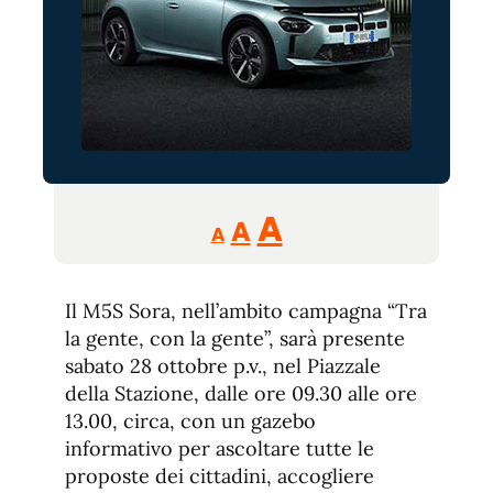
Reducir
Aumentar
Restablecer
A
A
A
tamaño
tamaño
tamaño
de
de
fuente.
Il M5S Sora, nell’ambito campagna “Tra
de
fuente
la gente, con la gente”, sarà presente
fuente.
sabato 28 ottobre p.v., nel Piazzale
della Stazione, dalle ore 09.30 alle ore
13.00, circa, con un gazebo
informativo per ascoltare tutte le
proposte dei cittadini, accogliere