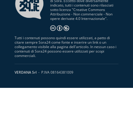
di Sora. Eccetto dove diversamente
indicato, tutti i contenuti sono rilasciati
sotto licenza "
Creative Commons
Attribuzione - Non commerciale - Non
opere derivate 4.0 Internazionale
".
Tutti i contenuti possono quindi essere utilizzati, a patto di
citare sempre Sora24 come fonte e inserire un link o un
collegamento visibile alla pagina dell'articolo. In nessun caso i
contenuti di Sora24 possono essere utilizzati per scopi
commerciali.
VERDANA Srl
- P.IVA 08164381009