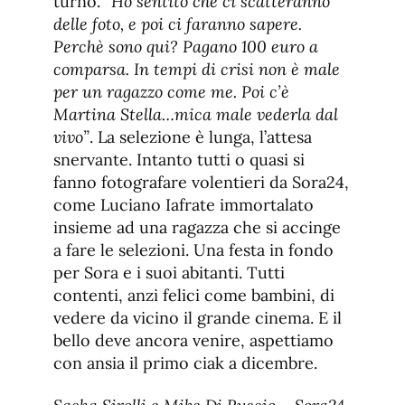
turno.
“Ho sentito che ci scatteranno
delle foto, e poi ci faranno sapere.
Perchè sono qui? Pagano 100 euro a
comparsa. In tempi di crisi non è male
per un ragazzo come me. Poi c’è
Martina Stella…mica male vederla dal
vivo”
. La selezione è lunga, l’attesa
snervante. Intanto tutti o quasi si
fanno fotografare volentieri da Sora24,
come Luciano Iafrate immortalato
insieme ad una ragazza che si accinge
a fare le selezioni. Una festa in fondo
per Sora e i suoi abitanti. Tutti
contenti, anzi felici come bambini, di
vedere da vicino il grande cinema. E il
bello deve ancora venire, aspettiamo
con ansia il primo ciak a dicembre.