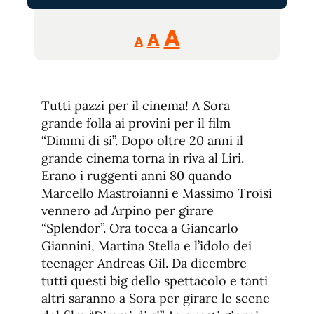
Reducir
Aumentar
Restablecer
A
A
A
tamaño
tamaño
tamaño
de
de
fuente.
de
fuente
Tutti pazzi per il cinema! A Sora
fuente.
grande folla ai provini per il film
“Dimmi di si”. Dopo oltre 20 anni il
grande cinema torna in riva al Liri.
Erano i ruggenti anni 80 quando
Marcello Mastroianni e Massimo Troisi
vennero ad Arpino per girare
“Splendor”. Ora tocca a Giancarlo
Giannini, Martina Stella e l’idolo dei
teenager Andreas Gil. Da dicembre
tutti questi big dello spettacolo e tanti
altri saranno a Sora per girare le scene