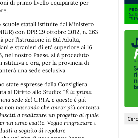
ioni di primo livello equiparate per
ore.
scuole statali istituite dal Ministero
(MIUR) con DPR 29 ottobre 2012, n. 263
tà per l’Istruzione in Età Adulta,
iani e stranieri di età superiore ai 16
15, nel nostro Paese, si è proceduto
i istituiva e ora, per la provincia di
nterà una sede esclusiva.
o state espresse dalla Consigliera
ta al Diritto allo Studio:
“È la prima
una sede del C.P.I.A. e questo è già
ma non nascondo che ancor più contenta
riusciti a realizzare un progetto al quale
r un anno esatto. Voglio ringraziare i
iduati a seguito di regolare