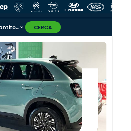
CERCA
›