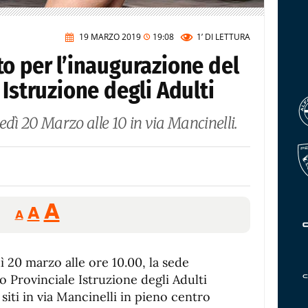
19 MARZO 2019
19:08
1’
DI LETTURA
o per l’inaugurazione del
 Istruzione degli Adulti
edì 20 Marzo alle 10 in via Mancinelli.
Reducir
Aumentar
Restablecer
A
A
A
tamaño
tamaño
tamaño
de
de
fuente.
 20 marzo alle ore 10.00, la sede
de
fuente
o Provinciale Istruzione degli Adulti
fuente.
i, siti in via Mancinelli in pieno centro