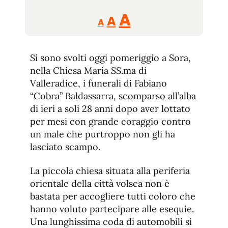
Reducir
Aumentar
Restablecer
A
A
A
tamaño
tamaño
tamaño
de
de
fuente.
Si sono svolti oggi pomeriggio a Sora,
de
fuente
nella Chiesa Maria SS.ma di
fuente.
Valleradice, i funerali di Fabiano
“Cobra” Baldassarra, scomparso all’alba
di ieri a soli 28 anni dopo aver lottato
per mesi con grande coraggio contro
un male che purtroppo non gli ha
lasciato scampo.
La piccola chiesa situata alla periferia
orientale della città volsca non è
bastata per accogliere tutti coloro che
hanno voluto partecipare alle esequie.
Una lunghissima coda di automobili si