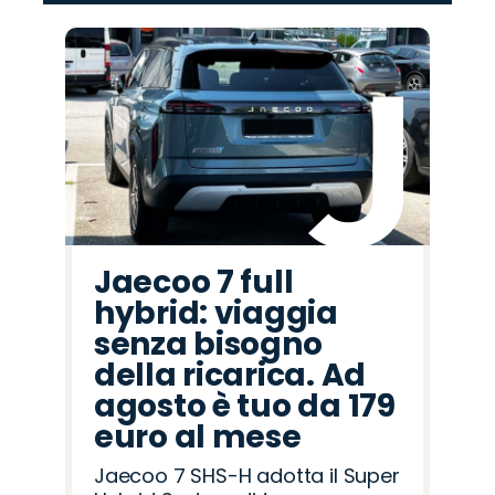
‹
›
Promo
Promo
Promo
Promo
Promo
Promo
Promo
Promo
Promo
Promo
Promo
Promo
Promo
Promo
Promo
Citroën
Hyundai
Land
Lancia
Peugeot
Cupra
Mazda
Jeep
Alfa
Jaecoo
Seat
Fiat
Omoda
Abarth
Opel
Rover
Romeo
Jaecoo 7 full
hybrid: viaggia
senza bisogno
della ricarica. Ad
agosto è tuo da 179
euro al mese
Jaecoo 7 SHS-H adotta il Super