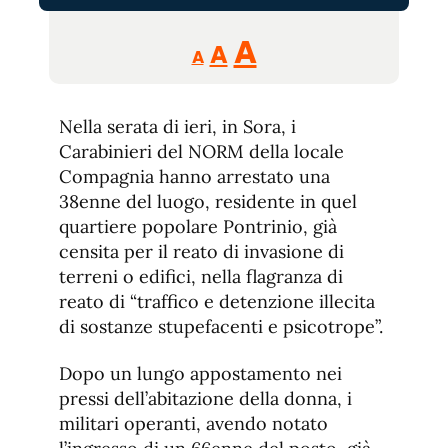
Reducir
Aumentar
Restablecer
A
A
A
tamaño
tamaño
tamaño
de
de
fuente.
Nella serata di ieri, in Sora, i
de
fuente
Carabinieri del NORM della locale
fuente.
Compagnia hanno arrestato una
38enne del luogo, residente in quel
quartiere popolare Pontrinio, già
censita per il reato di invasione di
terreni o edifici, nella flagranza di
reato di “traffico e detenzione illecita
di sostanze stupefacenti e psicotrope”.
Dopo un lungo appostamento nei
pressi dell’abitazione della donna, i
militari operanti, avendo notato