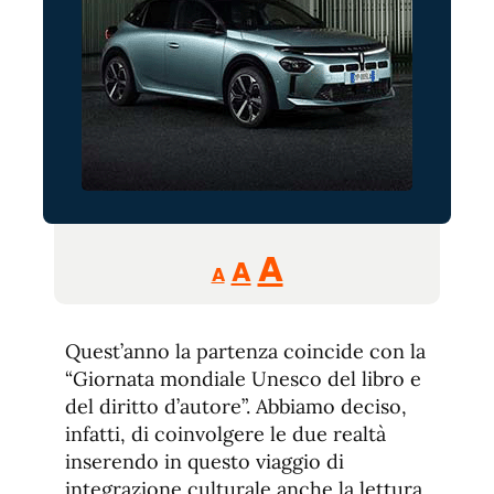
Reducir
Aumentar
Restablecer
A
A
A
tamaño
tamaño
tamaño
de
de
fuente.
Quest’anno la partenza coincide con la
de
fuente
“Giornata mondiale Unesco del libro e
fuente.
del diritto d’autore”. Abbiamo deciso,
infatti, di coinvolgere le due realtà
inserendo in questo viaggio di
integrazione culturale anche la lettura