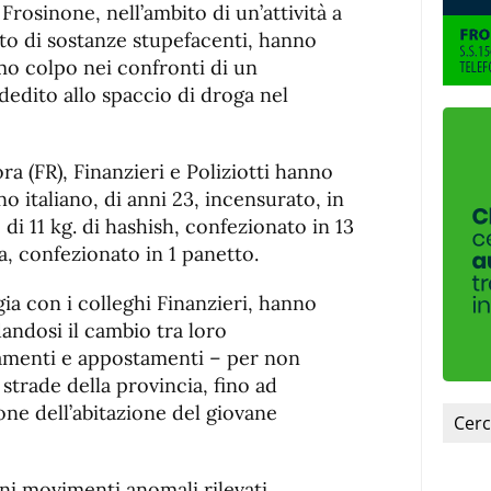
fuente.
Frosinone, nell’ambito di un’attività a
cito di sostanze stupefacenti, hanno
mo colpo nei confronti di un
dedito allo spaccio di droga nel
ra (FR), Finanzieri e Poliziotti hanno
no italiano, di anni 23, incensurato, in
di 11 kg. di hashish, confezionato in 13
na, confezionato in 1 panetto.
ergia con i colleghi Finanzieri, hanno
andosi il cambio tra loro
namenti e appostamenti – per non
 strade della provincia, fino ad
ione dell’abitazione del giovane
ni movimenti anomali rilevati