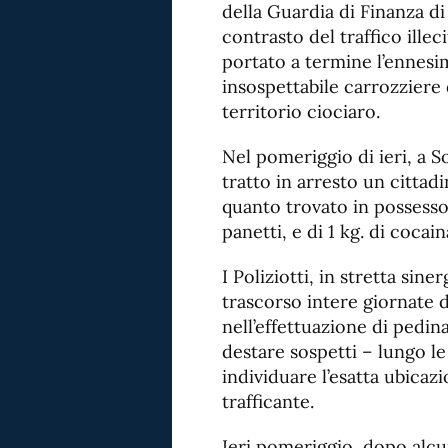
della Guardia di Finanza di 
contrasto del traffico ille
portato a termine l’ennesi
insospettabile carrozziere 
territorio ciociaro.
Nel pomeriggio di ieri, a So
tratto in arresto un cittadi
quanto trovato in possesso 
panetti, e di 1 kg. di cocai
I Poliziotti, in stretta sin
trascorso intere giornate d
nell’effettuazione di pedi
destare sospetti – lungo le
individuare l’esatta ubicaz
trafficante.
Ieri pomeriggio, dopo alcu