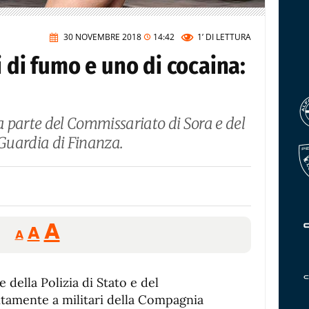
30 NOVEMBRE 2018
14:42
1’
DI LETTURA
i di fumo e uno di cocaina:
 parte del Commissariato di Sora e del
Guardia di Finanza.
Reducir
Aumentar
Restablecer
A
A
A
tamaño
tamaño
tamaño
de
de
fuente.
 della Polizia di Stato e del
de
fuente
tamente a militari della Compagnia