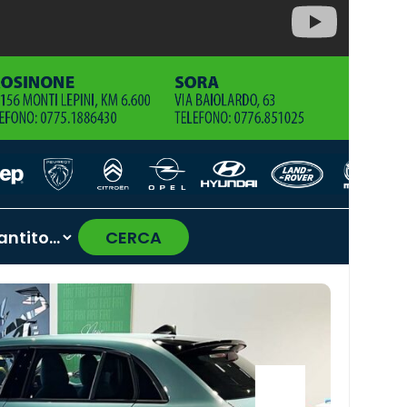
CERCA
›