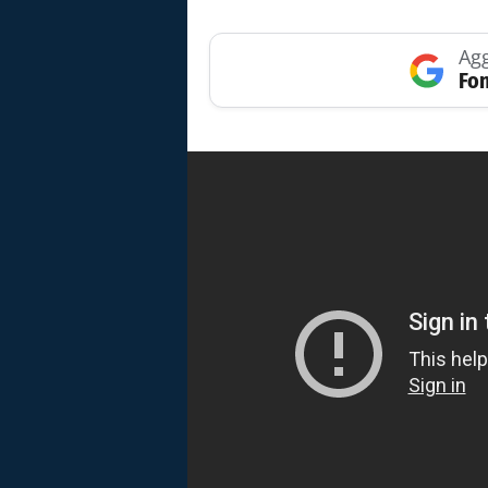
Agg
Fon