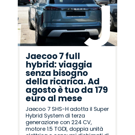
Lancia
Land
Jeep
Seat
Jaecoo
Mazda
Citroën
Alfa
Peugeot
Hyundai
Omoda
Opel
Abarth
Fiat
Cupra
Rover
Romeo
Jaecoo 7 full
hybrid: viaggia
senza bisogno
della ricarica. Ad
agosto è tuo da 179
euro al mese
Jaecoo 7 SHS-H adotta il Super
Hybrid System di terza
generazione con 224 CV,
motore 1.5 TGDI, doppia unità