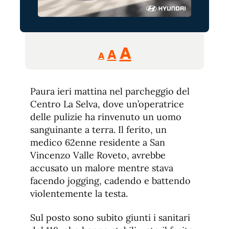
Reducir
Aumentar
Restablecer
A
A
A
tamaño
tamaño
tamaño
de
de
fuente.
Paura ieri mattina nel parcheggio del
de
fuente
Centro La Selva, dove un’operatrice
fuente.
delle pulizie ha rinvenuto un uomo
sanguinante a terra. Il ferito, un
medico 62enne residente a San
Vincenzo Valle Roveto, avrebbe
accusato un malore mentre stava
facendo jogging, cadendo e battendo
violentemente la testa.
Sul posto sono subito giunti i sanitari