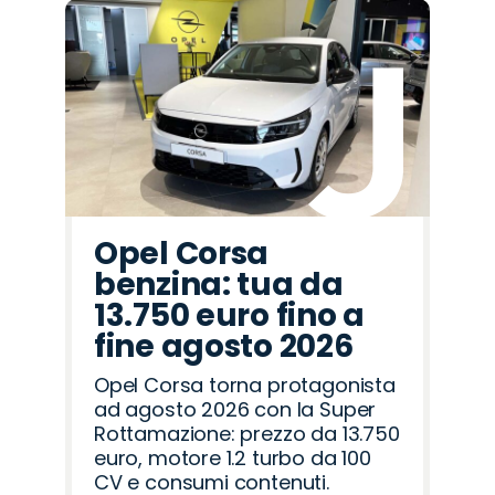
Promo
Promo
Promo
Promo
Promo
Promo
Promo
Promo
Promo
Promo
Promo
Promo
Promo
Promo
Promo
Alfa
Land
Abarth
Mazda
Jaecoo
Peugeot
Lancia
Jeep
Seat
Cupra
Omoda
Hyundai
Fiat
Opel
Citroën
Romeo
Rover
Opel Corsa
benzina: tua da
13.750 euro fino a
fine agosto 2026
Opel Corsa torna protagonista
ad agosto 2026 con la Super
Rottamazione: prezzo da 13.750
euro, motore 1.2 turbo da 100
CV e consumi contenuti.