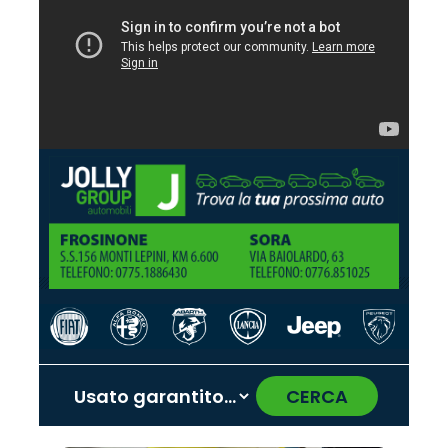
CERCA
‹
›