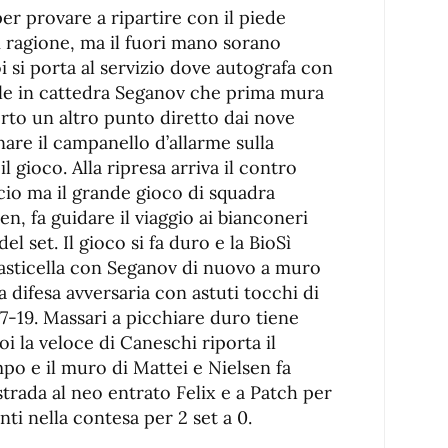
per provare a ripartire con il piede
i ragione, ma il fuori mano sorano
oi si porta al servizio dove autografa con
Sale in cattedra Seganov che prima mura
erto un altro punto diretto dai nove
nare il campanello d’allarme sulla
 gioco. Alla ripresa arriva il contro
cio ma il grande gioco di squadra
en, fa guidare il viaggio ai bianconeri
el set. Il gioco si fa duro e la BioSì
l’asticella con Seganov di nuovo a muro
a difesa avversaria con astuti tocchi di
7-19. Massari a picchiare duro tiene
oi la veloce di Caneschi riporta il
po e il muro di Mattei e Nielsen fa
 strada al neo entrato Felix e a Patch per
nti nella contesa per 2 set a 0.