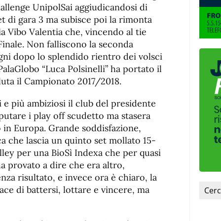
de
fuente
hallenge UnipolSai aggiudicandosi di
fuente.
et di gara 3 ma subisce poi la rimonta
a Vibo Valentia che, vincendo al tie
Finale. Non falliscono la seconda
i dopo lo splendido rientro dei volsci
alaGlobo “Luca Polsinelli” ha portato il
aluta il Campionato 2017/2018.
i e più ambiziosi il club del presidente
putare i play off scudetto ma stasera
o in Europa. Grande soddisfazione,
a che lascia un quinto set mollato 15-
Volley per una BioSì Indexa che per quasi
ha provato a dire che era altro,
nza risultato, e invece ora è chiaro, la
ce di battersi, lottare e vincere, ma