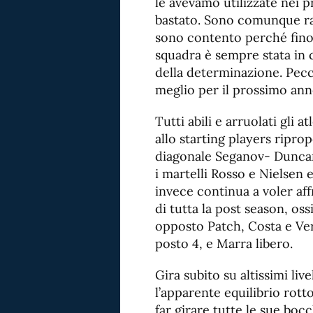
le avevamo utilizzate nei 
bastato. Sono comunque ra
sono contento perché fino a
squadra è sempre stata in 
della determinazione. Pecc
meglio per il prossimo ann
Tutti abili e arruolati gli 
allo starting players ripr
diagonale Seganov- Duncan 
i martelli Rosso e Nielsen 
invece continua a voler af
di tutta la post season, os
opposto Patch, Costa e Ver
posto 4, e Marra libero.
Gira subito su altissimi liv
l’apparente equilibrio rot
far girare tutte le sue boc