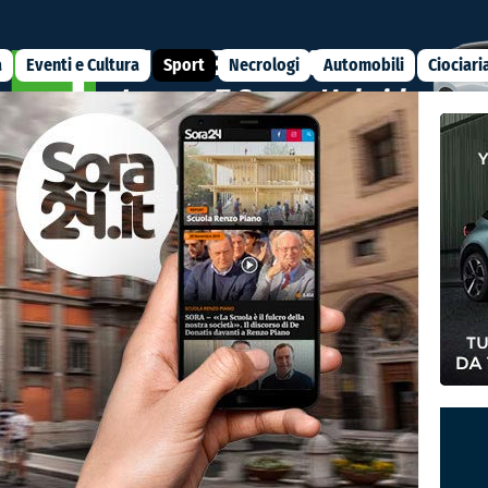
a
Eventi e Cultura
Sport
Necrologi
Automobili
Ciociari