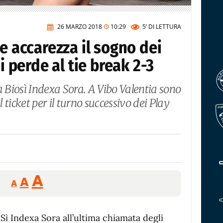
26 MARZO 2018
10:29
5’
DI LETTURA
 e accarezza il sogno dei
oi perde al tie break 2-3
a Biosì Indexa Sora. A Vibo Valentia sono
l ticket per il turno successivo dei Play
Reducir
Aumentar
Restablecer
A
A
A
tamaño
tamaño
tamaño
de
de
fuente.
Sì Indexa Sora all’ultima chiamata degli