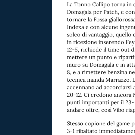
La Tonno Callipo torna in 
Domagala per Patch, e con l
tornare la Fossa giallorossa
Indexa e con alcune ingenui
solco di vantaggio, quello 
in ricezione inserendo Fey
12-5, richiede il time out d
mettere un punto e riparti
muro su Domagala e in atta
8, e a rimettere benzina ne
tecnica manda Marrazzo. L
accennano ad accorciarsi anz
20-12. Ci credono ancora 
punti importanti per il 2
andare oltre, così Vibo ria
Stesso copione del game pr
3-1 ribaltato immediatamen