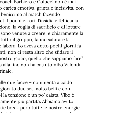
i coach Barbiero e Colucci non è mai
o carica emotiva, grinta e incisività, con
o benissimo al match facendo
. I pochi errori, l’insidia e l’efficacia
ione, la voglia di sacrificio e di lottare
si sono venute a creare, e chiaramente la
tutto il gruppo, fanno salutare la
e labbra. Lo aveva detto pochi giorni fa
i, non ci resta altro che sfidare il
 nostro gioco, quello che sappiamo fare”,
a alla fine non ha battuto Vibo Valentia
finale.
dalle due facce – commenta a caldo
giocato due set molto belli e con
 la tensione è un po’ calata, Vibo è
ticamente più partita. Abbiamo avuto
tie break però tutte le nostre energie