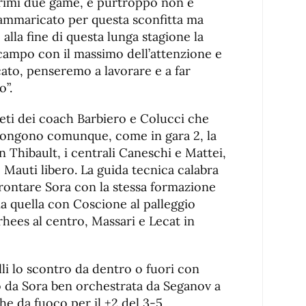
primi due game, e purtroppo non è
mmaricato per questa sconfitta ma
lla fine di questa lunga stagione la
campo con il massimo dell’attenzione e
ato, penseremo a lavorare e a far
o”.
atleti dei coach Barbiero e Colucci che
opongono comunque, come in gara 2, la
Thibault, i centrali Caneschi e Mattei,
e Mauti libero. La guida tecnica calabra
frontare Sora con la stessa formazione
sia quella con Coscione al palleggio
hees al centro, Massari e Lecat in
elli lo scontro da dentro o fuori con
to da Sora ben orchestrata da Seganov a
che da fuoco per il +2 del 3-5