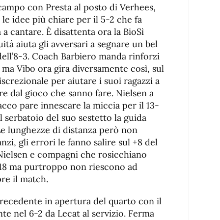
campo con Presta al posto di Verhees,
e idee più chiare per il 5-2 che fa
 a cantare. È disattenta ora la BioSì
tà aiuta gli avversari a segnare un bel
dell’8-3. Coach Barbiero manda rinforzi
 ma Vibo ora gira diversamente così, sul
iscrezionale per aiutare i suoi ragazzi a
re dal gioco che sanno fare. Nielsen a
cco pare innescare la miccia per il 13-
l serbatoio del suo sestetto la guida
e lunghezze di distanza però non
i, gli errori le fanno salire sul +8 del
Nielsen e compagni che rosicchiano
3-18 ma purtroppo non riescono ad
pre il match.
ecedente in apertura del quarto con il
te nel 6-2 da Lecat al servizio. Ferma