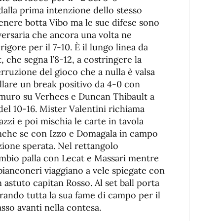
alla prima intenzione dello stesso
 tenere botta Vibo ma le sue difese sono
vversaria che ancora una volta ne
igore per il 7-10. È il lungo linea da
 che segna l’8-12, a costringere la
erruzione del gioco che a nulla è valsa
llare un break positivo da 4-0 con
a muro su Verhees e Duncan Thibault a
 del 10-16. Mister Valentini richiama
zzi e poi mischia le carte in tavola
anche se con Izzo e Domagala in campo
zione sperata. Nel rettangolo
cambio palla con Lecat e Massari mentre
i bianconeri viaggiano a vele spiegate con
astuto capitan Rosso. Al set ball porta
rando tutta la sua fame di campo per il
sso avanti nella contesa.