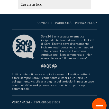
CONTATTI
PUBBLICITÀ
PRIVACY POLICY
Sora24
è una testata telematica
indipendente, fonte di notizie sulla Città
di Sora. Eccetto dove diversamente
indicato, tutti i contenuti sono rilasciati
sotto licenza "
Creative Commons
Attribuzione - Non commerciale - Non
opere derivate 4.0 Internazionale
".
Tutti i contenuti possono quindi essere utilizzati, a patto di
citare sempre Sora24 come fonte e inserire un link o un
collegamento visibile alla pagina dell'articolo. In nessun caso i
contenuti di Sora24 possono essere utilizzati per scopi
commerciali.
S
VERDANA Srl
- P.IVA 08164381009