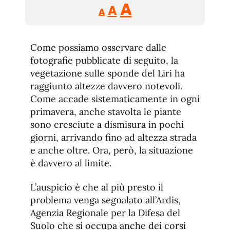
Reducir
Aumentar
Restablecer
A
A
A
tamaño
tamaño
tamaño
de
de
fuente.
Come possiamo osservare dalle
de
fuente
fotografie pubblicate di seguito, la
fuente.
vegetazione sulle sponde del Liri ha
raggiunto altezze davvero notevoli.
Come accade sistematicamente in ogni
primavera, anche stavolta le piante
sono cresciute a dismisura in pochi
giorni, arrivando fino ad altezza strada
e anche oltre. Ora, però, la situazione
è davvero al limite.
L’auspicio è che al più presto il
problema venga segnalato all’Ardis,
Agenzia Regionale per la Difesa del
Suolo che si occupa anche dei corsi