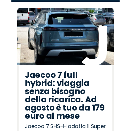
‹
›
Promo
Promo
Promo
Promo
Promo
Promo
Promo
Promo
Promo
Promo
Promo
Promo
Promo
Promo
Promo
Lancia
Hyundai
Jaecoo
Peugeot
Seat
Fiat
Omoda
Mazda
Citroën
Jeep
Alfa
Opel
Cupra
Abarth
Land
Romeo
Rover
Jaecoo 7 full
hybrid: viaggia
senza bisogno
della ricarica. Ad
agosto è tuo da 179
euro al mese
Jaecoo 7 SHS-H adotta il Super