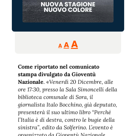
Reducir
Aumentar
Restablecer
A
A
A
tamaño
tamaño
tamaño
de
de
fuente.
Come riportato nel comunicato
de
fuente
stampa divulgato da Gioventù
fuente.
Nazionale
. «
Venerdì 20 Dicembre, alle
ore 17:30, presso la Sala Simoncelli della
biblioteca comunale di Sora, il
giornalista Italo Bocchino, già deputato,
presenterà il suo ultimo libro “Perché
l’Italia è di destra, contro le bugie della
sinistra”, edito da Solferino. L’evento è
organizzato da Gioventù Nazionale,