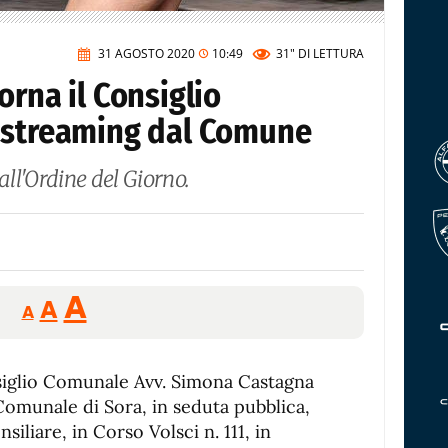
31 AGOSTO 2020
10:49
31"
DI LETTURA
orna il Consiglio
 streaming dal Comune
ll'Ordine del Giorno.
Reducir
Aumentar
Restablecer
A
A
A
tamaño
tamaño
tamaño
de
de
fuente.
nsiglio Comunale Avv. Simona Castagna
de
fuente
Comunale di Sora, in seduta pubbli­ca,
fuente.
siliare, in Corso Volsci n. 111, in