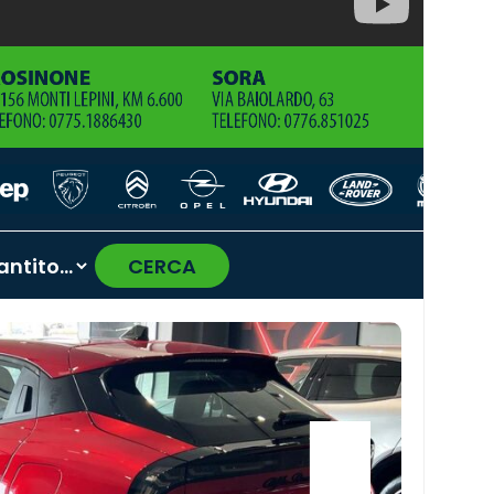
CERCA
›