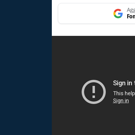
Agg
Fon