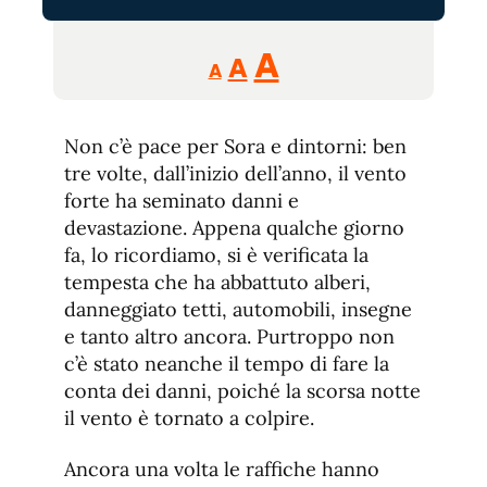
Reducir
Aumentar
Restablecer
A
A
A
tamaño
tamaño
tamaño
de
de
fuente.
Non c’è pace per Sora e dintorni: ben
de
fuente
tre volte, dall’inizio dell’anno, il vento
fuente.
forte ha seminato danni e
devastazione. Appena qualche giorno
fa, lo ricordiamo, si è verificata la
tempesta che ha abbattuto alberi,
danneggiato tetti, automobili, insegne
e tanto altro ancora. Purtroppo non
c’è stato neanche il tempo di fare la
conta dei danni, poiché la scorsa notte
il vento è tornato a colpire.
Ancora una volta le raffiche hanno