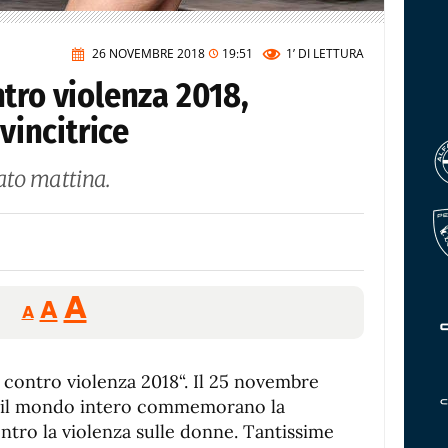
26 NOVEMBRE 2018
19:51
1’
DI LETTURA
tro violenza 2018,
 vincitrice
bato mattina.
Reducir
Aumentar
Restablecer
A
A
A
tamaño
tamaño
tamaño
de
de
fuente.
a contro violenza 2018“. Il 25 novembre
de
fuente
 ed il mondo intero commemorano la
fuente.
ntro la violenza sulle donne. Tantissime