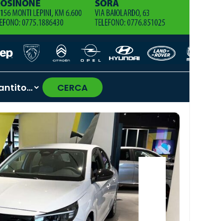
CERCA
›