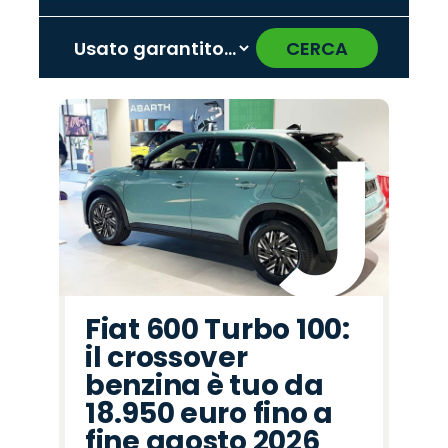
CERCA
‹
›
Promo
Promo
Promo
Promo
Promo
Promo
Promo
Promo
Promo
Promo
Promo
Promo
Promo
Promo
Promo
Jeep
Abarth
Peugeot
Mazda
Jaecoo
Lancia
Hyundai
Omoda
Alfa
Opel
Seat
Cupra
Land
Fiat
Citroën
Romeo
Rover
Fiat 600 Turbo 100:
il crossover
benzina è tuo da
18.950 euro fino a
fine agosto 2026