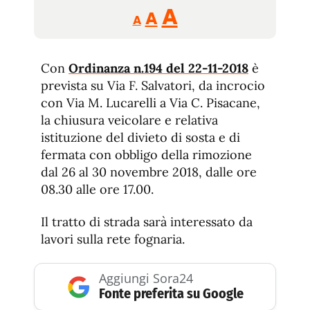
Reducir
Aumentar
Restablecer
A
A
A
tamaño
tamaño
tamaño
de
de
fuente.
Con
Ordinanza n.194 del 22-11-2018
de
è
fuente
prevista su Via F. Salvatori, da incrocio
fuente.
con Via M. Lucarelli a Via C. Pisacane,
la chiusura veicolare e relativa
istituzione del divieto di sosta e di
fermata con obbligo della rimozione
dal 26 al 30 novembre 2018, dalle ore
08.30 alle ore 17.00.
Il tratto di strada sarà interessato da
lavori sulla rete fognaria.
Aggiungi Sora24
Fonte preferita su Google