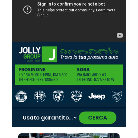
CERCA
‹
›