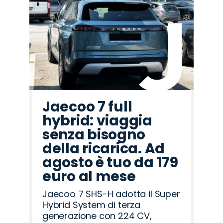
Promo
Promo
Promo
Promo
Promo
Promo
Promo
Promo
Promo
Promo
Promo
Promo
Promo
Promo
Promo
Peugeot
Land
Citroën
Fiat
Jeep
Lancia
Hyundai
Alfa
Cupra
Mazda
Opel
Omoda
Seat
Jaecoo
Abarth
Rover
Romeo
Jaecoo 7 full
hybrid: viaggia
senza bisogno
della ricarica. Ad
agosto è tuo da 179
euro al mese
Jaecoo 7 SHS-H adotta il Super
Hybrid System di terza
generazione con 224 CV,