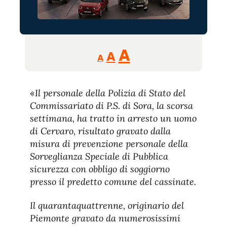
Reducir
Aumentar
Restablecer
A
A
A
tamaño
tamaño
tamaño
de
de
fuente.
«
Il personale della Polizia di Stato del
de
fuente
Commissariato di P.S. di Sora, la scorsa
fuente.
settimana, ha tratto in arresto un uomo
di Cervaro, risultato gravato dalla
misura di prevenzione personale della
Sorveglianza Speciale di Pubblica
sicurezza con obbligo di soggiorno
presso il predetto comune del cassinate.
Il quarantaquattrenne, originario del
Piemonte gravato da numerosissimi