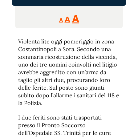
Reducir
Aumentar
Restablecer
A
A
A
tamaño
tamaño
tamaño
de
de
fuente.
Violenta lite oggi pomeriggio in zona
de
fuente
Costantinopoli a Sora. Secondo una
fuente.
sommaria ricostruzione della vicenda,
uno dei tre uomini coinvolti nel litigio
avrebbe aggredito con un’arma da
taglio gli altri due, procurando loro
delle ferite. Sul posto sono giunti
subito dopo l’allarme i sanitari del 118 e
la Polizia.
I due feriti sono stati trasportati
presso il Pronto Soccorso
dell’Ospedale SS. Trinità per le cure