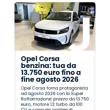
Promo
Promo
Promo
Promo
Promo
Promo
Promo
Promo
Promo
Promo
Promo
Promo
Promo
Promo
Promo
Peugeot
Citroën
Mazda
Seat
Alfa
Lancia
Jeep
Cupra
Jaecoo
Land
Abarth
Hyundai
Omoda
Opel
Fiat
Romeo
Rover
Opel Corsa
benzina: tua da
13.750 euro fino a
fine agosto 2026
Opel Corsa torna protagonista
ad agosto 2026 con la Super
Rottamazione: prezzo da 13.750
euro, motore 1.2 turbo da 100
CV e consumi contenuti.