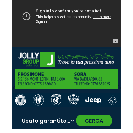
CERCA
‹
›