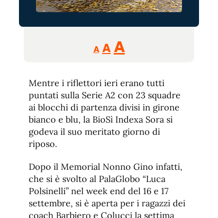
Reducir
Aumentar
Restablecer
A
A
A
tamaño
tamaño
tamaño
de
de
fuente.
Mentre i riflettori ieri erano tutti
de
fuente
puntati sulla Serie A2 con 23 squadre
fuente.
ai blocchi di partenza divisi in girone
bianco e blu, la BioSì Indexa Sora si
godeva il suo meritato giorno di
riposo.
Dopo il Memorial Nonno Gino infatti,
che si è svolto al PalaGlobo “Luca
Polsinelli” nel week end del 16 e 17
settembre, si è aperta per i ragazzi dei
coach Barbiero e Colucci la settima