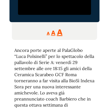
Reducir
Aumentar
Restablecer
A
A
A
tamaño
tamaño
tamaño
de
de
fuente.
Ancora porte aperte al PalaGlobo
de
fuente
“Luca Polsinelli” per lo spettacolo della
fuente.
pallavolo di Serie A: venerdì 29
settembre alle ore 18:15 gli amici della
Ceramica Scarabeo GCF Roma
torneranno a far visita alla BioSì Indexa
Sora per una nuova interessante
amichevole. Lo aveva già
preannunciato coach Barbiero che in
questa ottava settimana di