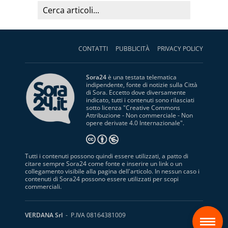
CONTATTI
PUBBLICITÀ
PRIVACY POLICY
Sora24
è una testata telematica
indipendente, fonte di notizie sulla Città
di Sora. Eccetto dove diversamente
indicato, tutti i contenuti sono rilasciati
sotto licenza "
Creative Commons
Attribuzione - Non commerciale - Non
opere derivate 4.0 Internazionale
".
Tutti i contenuti possono quindi essere utilizzati, a patto di
citare sempre Sora24 come fonte e inserire un link o un
collegamento visibile alla pagina dell'articolo. In nessun caso i
contenuti di Sora24 possono essere utilizzati per scopi
commerciali.
S
VERDANA Srl
- P.IVA 08164381009