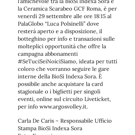
l’amichevole tra la BioSì Indexa Sora e
la Ceramica Scarabeo GCF Roma, è per
venerdì 29 settembre alle ore 18:15 al
PalaGlobo “Luca Polsinelli” dove
resterà aperto e a disposizione, il
botteghino per info e transazioni sulle
molteplici opportunità che offre la
campagna abbonamenti
#SeTuciSeiNoiciSiamo, ideata per tutti
coloro che vorranno seguire le gare
interne della BioSì Indexa Sora. È
possibile anche acquistare la card
stagionale o i biglietti per singoli
eventi, online sul circuito Liveticket,
per info www.argosvolley.it.
Carla De Caris – Responsabile Ufficio
Stampa BioSì Indexa Sora