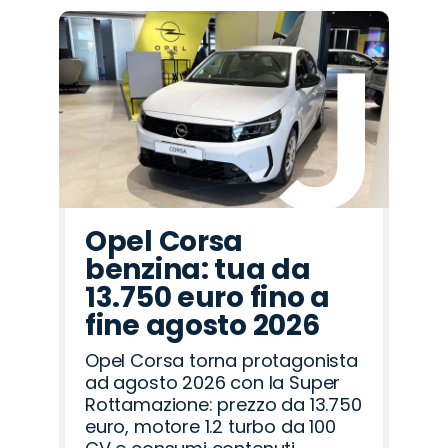
Promo
Promo
Promo
Promo
Promo
Promo
Promo
Promo
Promo
Promo
Promo
Promo
Promo
Promo
Promo
Omoda
Citroën
Fiat
Abarth
Cupra
Lancia
Jaecoo
Peugeot
Alfa
Hyundai
Mazda
Jeep
Opel
Land
Seat
Romeo
Rover
Opel Corsa
benzina: tua da
13.750 euro fino a
fine agosto 2026
Opel Corsa torna protagonista
ad agosto 2026 con la Super
Rottamazione: prezzo da 13.750
euro, motore 1.2 turbo da 100