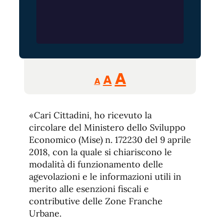
Reducir
Aumentar
Restablecer
A
A
A
tamaño
tamaño
tamaño
de
de
fuente.
«Cari Cittadini, ho ricevuto la
de
fuente
circolare del Ministero dello Sviluppo
fuente.
Economico (Mise) n. 172230 del 9 aprile
2018, con la quale si chiariscono le
modalità di funzionamento delle
agevolazioni e le informazioni utili in
merito alle esenzioni fiscali e
contributive delle Zone Franche
Urbane.