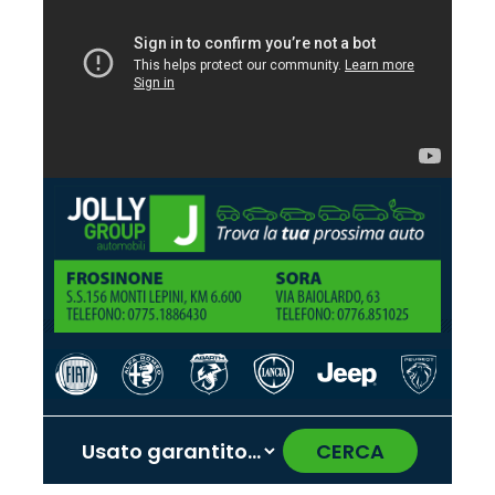
CERCA
‹
›