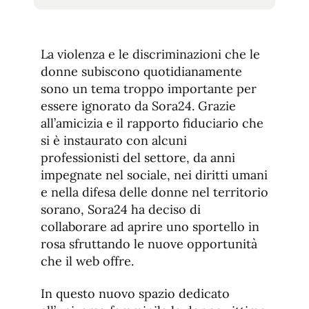
tamaño
tamaño
de
de
fuente.
de
fuente
La violenza e le discriminazioni che le
fuente.
donne subiscono quotidianamente
sono un tema troppo importante per
essere ignorato da Sora24. Grazie
all’amicizia e il rapporto fiduciario che
si è instaurato con alcuni
professionisti del settore, da anni
impegnate nel sociale, nei diritti umani
e nella difesa delle donne nel territorio
sorano, Sora24 ha deciso di
collaborare ad aprire uno sportello in
rosa sfruttando le nuove opportunità
che il web offre.
In questo nuovo spazio dedicato