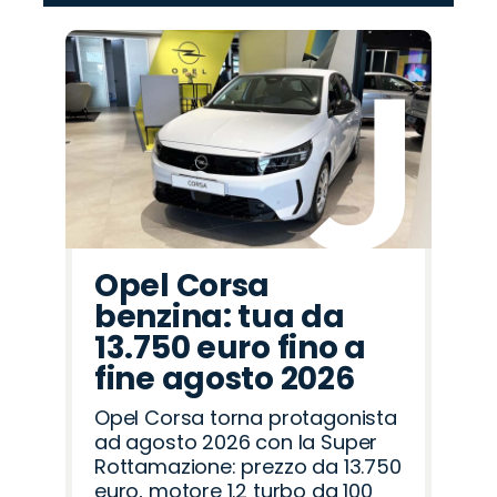
‹
›
Promo
Promo
Promo
Promo
Promo
Promo
Promo
Promo
Promo
Promo
Promo
Promo
Promo
Promo
Promo
Abarth
Alfa
Seat
Opel
Jeep
Land
Mazda
Cupra
Fiat
Lancia
Citroën
Peugeot
Hyundai
Omoda
Jaecoo
Romeo
Rover
Opel Corsa
benzina: tua da
13.750 euro fino a
fine agosto 2026
Opel Corsa torna protagonista
ad agosto 2026 con la Super
Rottamazione: prezzo da 13.750
euro, motore 1.2 turbo da 100