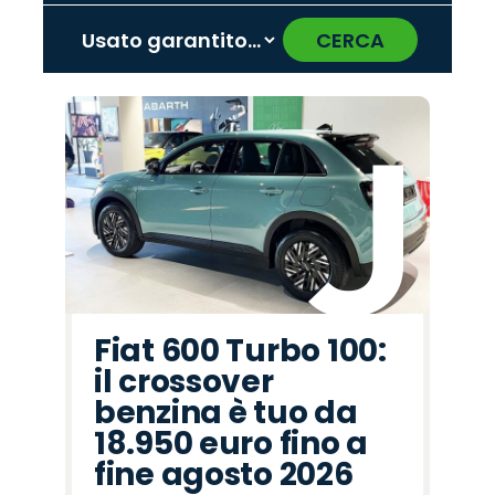
CERCA
‹
›
Promo
Promo
Promo
Promo
Promo
Promo
Promo
Promo
Promo
Promo
Promo
Promo
Promo
Promo
Promo
Seat
Hyundai
Jaecoo
Lancia
Alfa
Land
Cupra
Abarth
Fiat
Omoda
Jeep
Peugeot
Opel
Mazda
Citroën
Romeo
Rover
Fiat 600 Turbo 100:
il crossover
benzina è tuo da
18.950 euro fino a
fine agosto 2026