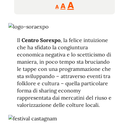
Reducir
Aumentar
Restablecer
A
A
A
tamaño
tamaño
tamaño
de
de
fuente.
de
fuente
fuente.
Il
Centro Sorexpo
, la felice intuizione
che ha sfidato la congiuntura
economica negativa e lo scetticismo di
maniera, in poco tempo sta bruciando
le tappe con una programmazione che
sta sviluppando – attraverso eventi tra
folklore e cultura – quella particolare
forma di sharing economy
rappresentata dai mercatini del riuso e
valorizzazione delle colture locali.