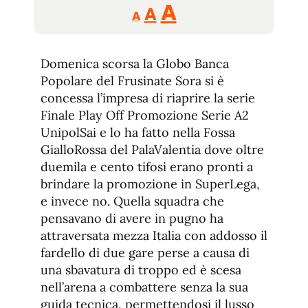
Reducir
Aumentar
Restablecer
A
A
A
tamaño
tamaño
tamaño
de
de
fuente.
Domenica scorsa la Globo Banca
de
fuente
Popolare del Frusinate Sora si è
fuente.
concessa l’impresa di riaprire la serie
Finale Play Off Promozione Serie A2
UnipolSai e lo ha fatto nella Fossa
GialloRossa del PalaValentia dove oltre
duemila e cento tifosi erano pronti a
brindare la promozione in SuperLega,
e invece no. Quella squadra che
pensavano di avere in pugno ha
attraversata mezza Italia con addosso il
fardello di due gare perse a causa di
una sbavatura di troppo ed è scesa
nell’arena a combattere senza la sua
guida tecnica, permettendosi il lusso