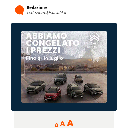
Redazione
redazione@sora24.it
Reducir
Aumentar
Restablecer
A
A
A
tamaño