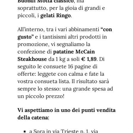
Buondì Motta
classico
, ma
soprattutto, per la gioia di grandi e
piccoli, i
gelati
Ringo
.
All’interno, tra i vari abbinamenti
“con
gusto”
e i tantisismi altri prodotti in
promozione, vi segnaliamo la
confezione di
patatine McCain
Steakhouse
da 1 kg a soli
€ 1,89
. Di
seguito le consuete 16 pagine di
offerte: leggete con calma e fate la
vostra consueta lista. Il risultato sarà
sempre lo stesso: una grande spesa ad
un piccolo prezzo!
Vi aspettiamo in uno dei punti vendita
della catena:
a Sora in via Trieste n. 1, via