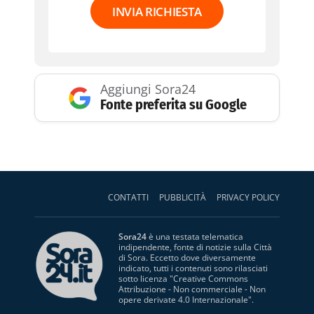
INVIA RICHIESTA
Aggiungi Sora24
Fonte preferita su Google
CONTATTI
PUBBLICITÀ
PRIVACY POLICY
Sora24
è una testata telematica
indipendente, fonte di notizie sulla Città
di Sora. Eccetto dove diversamente
indicato, tutti i contenuti sono rilasciati
sotto licenza "
Creative Commons
Attribuzione - Non commerciale - Non
opere derivate 4.0 Internazionale
".