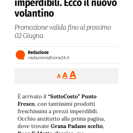
imperdibili. Ecco il nuovo
volantino
Promozione valida fino al prossimo
02 Giugno.
Redazione
redazione@sora24.it
Reducir
Aumentar
Restablecer
A
A
A
tamaño
tamaño
tamaño
de
de
fuente.
È arrivato il
“SottoCosto” Punto
de
fuente
Fresco
, con tantissimi prodotti
fuente.
freschissimi a prezzi imperdibili.
Occhio anzitutto alla prima pagina,
dove trovate
Grana Padano scelto
,