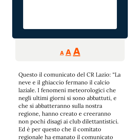
Reducir
Aumentar
Restablecer
A
A
A
tamaño
tamaño
tamaño
de
de
fuente.
Questo il comunicato del CR Lazio: “La
de
fuente
neve e il ghiaccio fermano il calcio
fuente.
laziale. I fenomeni
meteorologici
che
negli ultimi giorni si sono abbattuti, e
che si abbatteranno sulla nostra
regione, hanno creato e creeranno
non pochi disagi ai club dilettantistici.
Ed è per questo che il comitato
regionale ha emanato il comunicato