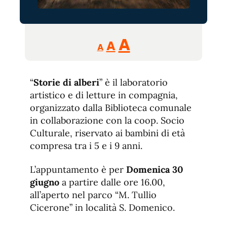
Reducir
Aumentar
Restablecer
A
A
A
tamaño
tamaño
tamaño
de
de
fuente.
“
Storie di alberi
” è il laboratorio
de
fuente
artistico e di letture in compagnia,
fuente.
organizzato dalla Biblioteca comunale
in collaborazione con la coop. Socio
Culturale, riservato ai bambini di età
compresa tra i 5 e i 9 anni.
L’appuntamento è per
Domenica 30
giugno
a partire dalle ore 16.00,
all’aperto nel parco “M. Tullio
Cicerone” in località S. Domenico.