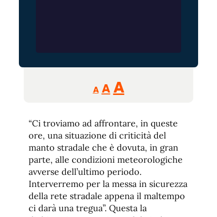
Reducir
Aumentar
Restablecer
A
A
A
tamaño
tamaño
tamaño
de
de
fuente.
“Ci troviamo ad affrontare, in queste
de
fuente
ore, una situazione di criticità del
fuente.
manto stradale che è dovuta, in gran
parte, alle condizioni meteorologiche
avverse dell’ultimo periodo.
Interverremo per la messa in sicurezza
della rete stradale appena il maltempo
ci darà una tregua”. Questa la