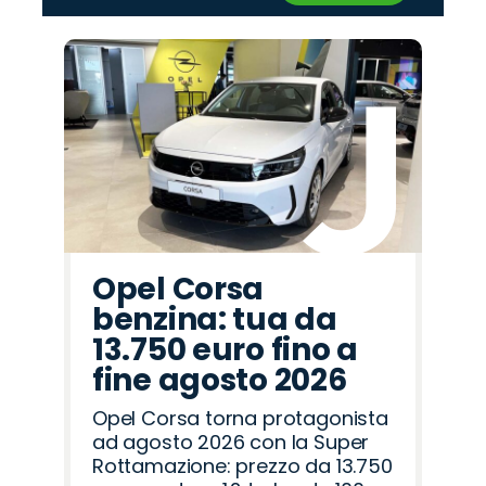
‹
›
Promo
Promo
Promo
Promo
Promo
Promo
Promo
Promo
Promo
Promo
Promo
Promo
Promo
Promo
Promo
Omoda
Alfa
Jeep
Lancia
Seat
Abarth
Opel
Fiat
Peugeot
Cupra
Land
Jaecoo
Citroën
Mazda
Hyundai
Romeo
Rover
Opel Corsa
benzina: tua da
13.750 euro fino a
fine agosto 2026
Opel Corsa torna protagonista
ad agosto 2026 con la Super
Rottamazione: prezzo da 13.750