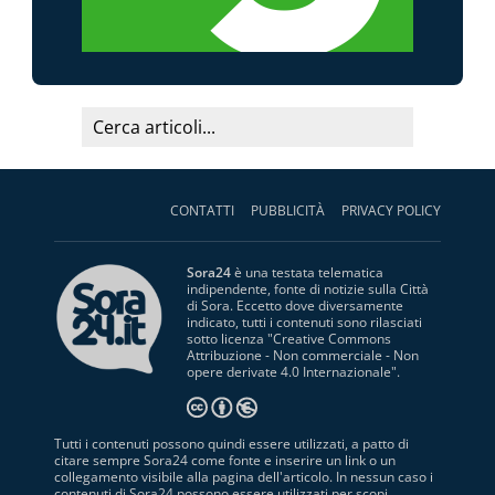
CONTATTI
PUBBLICITÀ
PRIVACY POLICY
Sora24
è una testata telematica
indipendente, fonte di notizie sulla Città
di Sora. Eccetto dove diversamente
indicato, tutti i contenuti sono rilasciati
sotto licenza "
Creative Commons
Attribuzione - Non commerciale - Non
opere derivate 4.0 Internazionale
".
Tutti i contenuti possono quindi essere utilizzati, a patto di
citare sempre Sora24 come fonte e inserire un link o un
collegamento visibile alla pagina dell'articolo. In nessun caso i
contenuti di Sora24 possono essere utilizzati per scopi