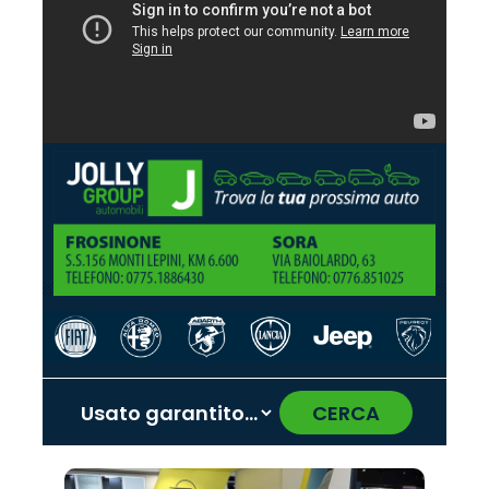
CERCA
‹
›