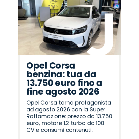
Promo
Promo
Promo
Promo
Promo
Promo
Promo
Promo
Promo
Promo
Promo
Promo
Promo
Promo
Promo
Hyundai
Mazda
Omoda
Land
Seat
Abarth
Citroën
Opel
Jeep
Lancia
Peugeot
Alfa
Jaecoo
Cupra
Fiat
Rover
Romeo
Opel Corsa
benzina: tua da
13.750 euro fino a
fine agosto 2026
Opel Corsa torna protagonista
ad agosto 2026 con la Super
Rottamazione: prezzo da 13.750
euro, motore 1.2 turbo da 100
CV e consumi contenuti.