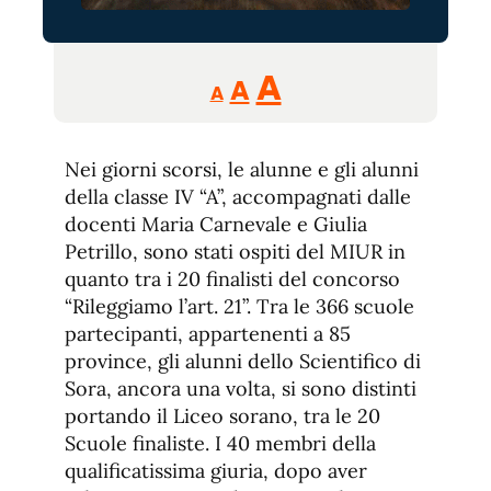
Reducir
Aumentar
Restablecer
A
A
A
tamaño
tamaño
tamaño
de
de
fuente.
Nei giorni scorsi, le alunne e gli alunni
de
fuente
della classe IV “A”, accompagnati dalle
fuente.
docenti Maria Carnevale e Giulia
Petrillo, sono stati ospiti del MIUR in
quanto tra i 20 finalisti del concorso
“Rileggiamo l’art. 21”. Tra le 366 scuole
partecipanti, appartenenti a 85
province, gli alunni dello Scientifico di
Sora, ancora una volta, si sono distinti
portando il Liceo sorano, tra le 20
Scuole finaliste. I 40 membri della
qualificatissima giuria, dopo aver